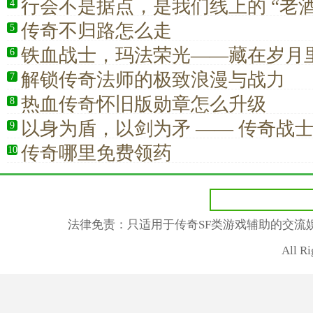
宝进阶玩法 超级地钉技能机制详解 
行会不是据点，是我们线上的 “老酒
4
流程玩家指南
传奇不归路怎么走
5
铁血战士，玛法荣光——藏在岁月
6
仰
解锁传奇法师的极致浪漫与战力
7
热血传奇怀旧版勋章怎么升级
8
以身为盾，以剑为矛 —— 传奇战
9
的战斗信仰
传奇哪里免费领药
10
法律免责：只适用于传奇SF类游戏辅助的交流
All R