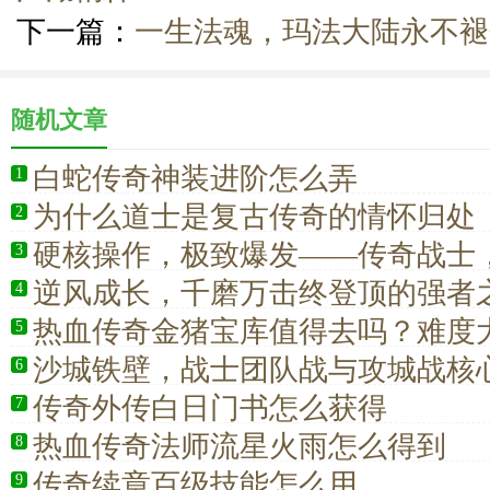
下一篇：
一生法魂，玛法大陆永不褪
随机文章
白蛇传奇神装进阶怎么弄
1
为什么道士是复古传奇的情怀归处
2
硬核操作，极致爆发——传奇战士
3
巅峰战神
逆风成长，千磨万击终登顶的强者
4
热血传奇金猪宝库值得去吗？难度
5
沙城铁壁，战士团队战与攻城战核
6
传奇外传白日门书怎么获得
7
热血传奇法师流星火雨怎么得到
8
传奇续章百级技能怎么用
9