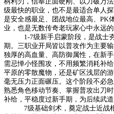
柄利刃，信奉正面硬刚、以力破万法
级最快的职业，也不是最适合单人探
是安全感最足、团战地位最高、PK
业，也是无数传奇老玩家心中永远的
1-7级新手启蒙阶段，是战士
期。三职业开局皆以普攻作为主要输
独厚的高血量、高防御属性，在新手
需忌惮小怪围攻，不用频繁消耗补给
平原的零散魔物，还是矿区浅层的游
毫无压力正面碾压。这个阶段不必急
熟悉角色移动节奏、掌握普攻出刀时
补给，平稳度过新手期，为后续武道
7级基础剑术，奠定战士近战根