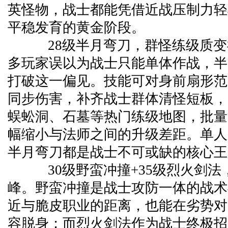
英怪物，战士都能凭借近战压制力轻
平稳发育的黄金阶段。
28级半月弯刀，群怪练级质变
多玩家误以为战士只能单体作战，半
打破这一偏见。技能可对身前扇形范
同步伤害，补齐战士群体清怪短板，
蜈蚣洞、石墓等热门练级地图，批量
幅缩小与法师之间的升级差距。单人
半月弯刀都是战士不可或缺的核心王
30级野蛮冲撞+35级烈火剑法
峰。野蛮冲撞是战士攻防一体的战术
近与脆皮职业的距离，也能在劣势对
容脱身；而烈火剑法作为战士终极招