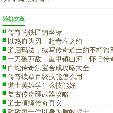
随机文章
传奇的铁匠铺坐标
1
以热血为刃，赴青春之约
2
道启玛法，续写传奇道士的不朽篇
3
一刀破万敌，重甲镇山河，怀旧传
4
回当年热血巅峰
白蛇传奇法宝合成攻略大全
5
传奇续章百级技能怎么用
6
道士英雄学什么技能好
7
复古传奇砸武器攻略
8
道士演绎传奇真义
9
致敬每一位以身为盾的战士
10