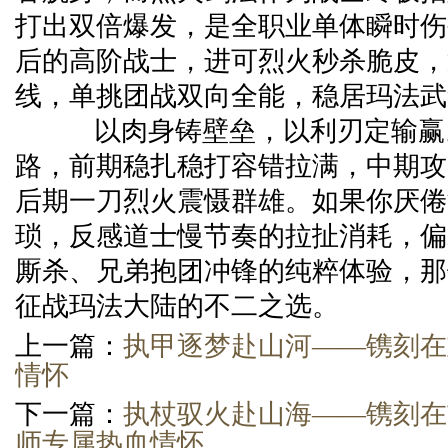
打出双倍爆发，是全职业单体瞬时伤
后的高阶战士，进可烈火秒杀脆皮，
线，单挑团战双向全能，稳居玛法武
以肉身铸壁垒，以利刃定输赢
路，前期稳扎稳打容错拉满，中期攻
后期一刀烈火震慑群雄。如果你厌倦
琐，反感道士慢节奏的拉扯消耗，偏
厮杀、兄弟抱团冲锋的纯粹体验，那
征战玛法大陆的不二之选。
上一篇：
执甲逐梦赴山河——镌刻在
情怀
下一篇：
执杖驭火赴山海——镌刻在
师专属热血情怀