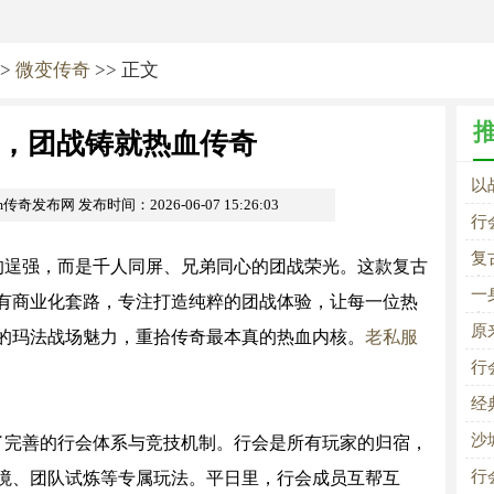
>
微变传奇
>> 正文
，团战铸就热血传奇
以
om传奇发布网
发布时间：2026-06-07 15:26:03
行
的
复
的逞强，而是千人同屏、兄弟同心的团战荣光。这款复古
青
一
有商业化套路，专注打造纯粹的团战体验，让每一位热
青
原
的玛法战场魅力，重拾传奇最本真的热血内核。
老私服
的
行
经
沙
了完善的行会体系与竞技机制。行会是所有玩家的归宿，
行
境、团队试炼等专属玩法。平日里，行会成员互帮互