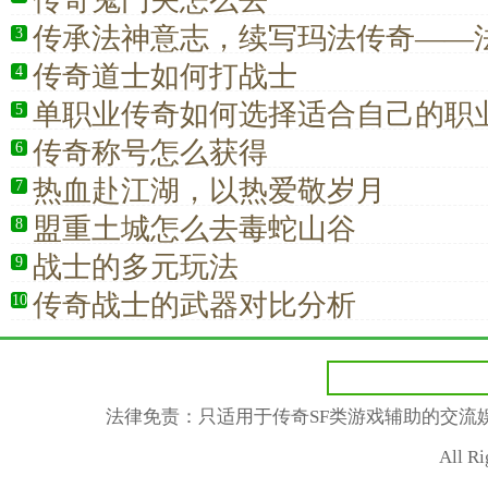
传奇鬼门关怎么去
传承法神意志，续写玛法传奇——
3
与荣耀
传奇道士如何打战士
4
单职业传奇如何选择适合自己的职
5
传奇称号怎么获得
6
热血赴江湖，以热爱敬岁月
7
盟重土城怎么去毒蛇山谷
8
战士的多元玩法
9
传奇战士的武器对比分析
10
法律免责：只适用于传奇SF类游戏辅助的交流
All R